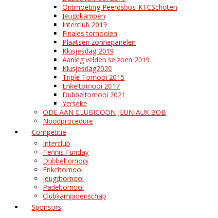
Ontmoeting Peerdsbos-KTCSchoten
Jeugdkampen
Interclub 2019
Finales tornooien
Plaatsen zonnepanelen
Klusjesdag 2019
Aanleg velden seizoen 2019
Klusjesdag2020
Triple Tornooi 2015
Enkeltornooi 2017
Dubbeltornooi 2021
Yerseke
ODE AAN CLUBICOON JEUNIAUX BOB
Noodprocedure
Competitie
Interclub
Tennis Funday
Dubbeltornooi
Enkeltornooi
Jeugdtornooi
Padeltornooi
Clubkampioenschap
Sponsors