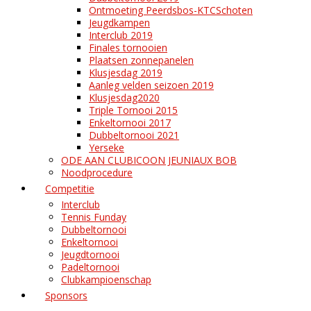
Ontmoeting Peerdsbos-KTCSchoten
Jeugdkampen
Interclub 2019
Finales tornooien
Plaatsen zonnepanelen
Klusjesdag 2019
Aanleg velden seizoen 2019
Klusjesdag2020
Triple Tornooi 2015
Enkeltornooi 2017
Dubbeltornooi 2021
Yerseke
ODE AAN CLUBICOON JEUNIAUX BOB
Noodprocedure
Competitie
Interclub
Tennis Funday
Dubbeltornooi
Enkeltornooi
Jeugdtornooi
Padeltornooi
Clubkampioenschap
Sponsors