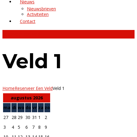
Nieuws
Nieuwsbrieven
Activiteiten
Contact
Reserveer een veld
Veld 1
Home
Reserveer Een Veld
Veld 1
augustus 2026
ma
di
wo
do
vr
za
zo
27
28
29
30
31
1
2
3
4
5
6
7
8
9
10
11
12
13
14
15
16