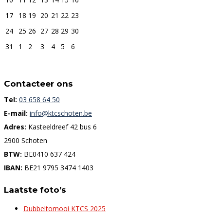
17
18
19
20
21
22
23
24
25
26
27
28
29
30
31
1
2
3
4
5
6
Contacteer ons
Tel:
03 658 64 50
E-mail:
info@ktcschoten.be
Adres:
Kasteeldreef 42 bus 6
2900 Schoten
BTW:
BE0410 637 424
IBAN:
BE21 9795 3474 1403
Laatste foto’s
Dubbeltornooi KTCS 2025